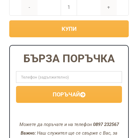
количество
за
КУПИ
Акумулаторен
градински
комплект
3в1-
БЪРЗА ПОРЪЧКА
Трион
20см,
лозарска
ножица
ПОРЪЧАЙ
и
телескопичен
прът
2
Можете да поръчате и на телефон
0897 232567
метра
Важно:
Наш служител ще се свърже с Вас, за