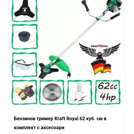
35.00
23.00
лв..
лв..
Бензинов тример Kraft Royal 62 куб. см в
комплект с аксесоари