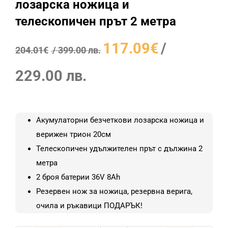
лозарска ножица и
телескопичен прът 2 метра
Original
117.09
€
/
204.01
€
/ 399.00 лв.
price
Текущата
was:
229.00 лв.
цена
204.01€
е:
/
117.09€
399.00
Акумулаторни безчеткови лозарска ножица и
/
лв..
верижен трион 20см
229.00
Телескопичен удължителен прът с дължина 2
лв..
метра
2 броя батерии 36V 8Ah
Резервен нож за ножица, резервна верига,
очила и ръкавици ПОДАРЪК!