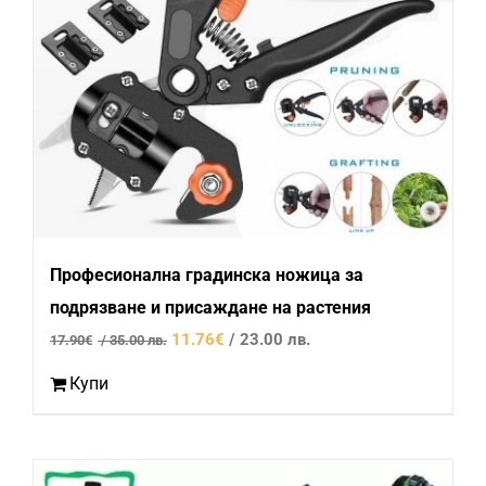
Професионална градинска ножица за
подрязване и присаждане на растения
Original
Текущата
11.76
€
/ 23.00 лв.
17.90
€
/ 35.00 лв.
price
цена
Купи
was:
е:
17.90€
11.76€
/
/