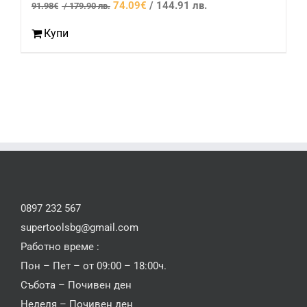
Original
Текущата
74.09
€
/ 144.91 лв.
91.98
€
/ 179.90 лв.
price
цена
Купи
was:
е:
91.98€
74.09€
/
/
179.90
144.91
лв..
лв..
0897 232 567
supertoolsbg@gmail.com
Работно време :
Пон – Пет – от 09:00 – 18:00ч.
Събота – Почивен ден
Неделя – Почивен ден