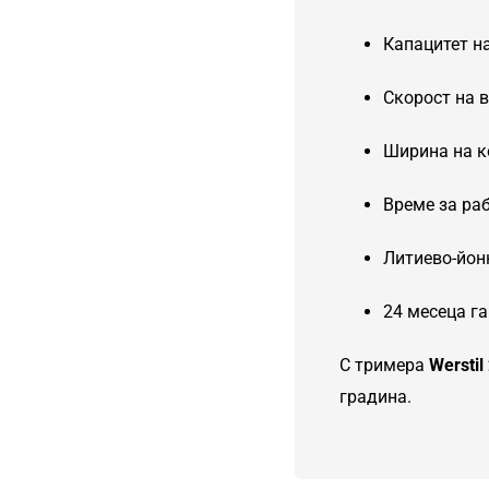
Капацитет на
Скорост на в
Ширина на к
Време за раб
Литиево-йон
24 месеца г
С тримера
Werstil
градина.