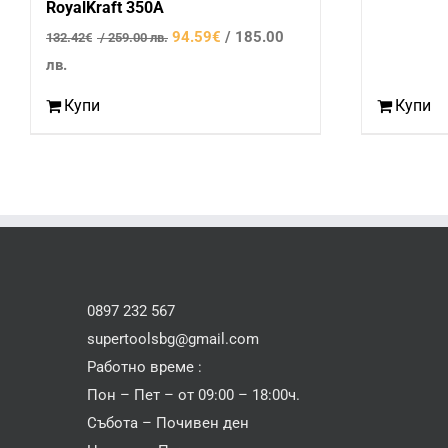
RoyalKraft 350А
Original
94.59
€
/ 185.00
132.42
€
/ 259.00 лв.
Текущата
price
лв.
цена
was:
Купи
Купи
е:
132.42€
94.59€
/
/
259.00
185.00
лв..
лв..
0897 232 567
supertoolsbg@gmail.com
Работно време :
Пон – Пет – от 09:00 – 18:00ч.
Събота – Почивен ден