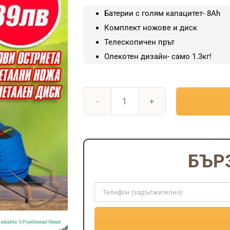
was:
Батерии с голям капацитет- 8Аh
101.75€
Комплект ножове и диск
/
Телескопичен прът
199.00
Олекотен дизайн- само 1.3кг!
лв..
количество
за
Телескопичен
акумулаторен
БЪР
градински
тример
Werstil
21V