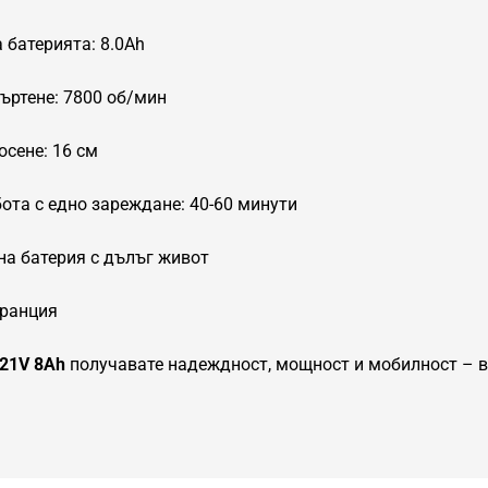
 батерията: 8.0Ah
ъртене: 7800 об/мин
осене: 16 см
ота с едно зареждане: 40-60 минути
на батерия с дълъг живот
аранция
 21V 8Ah
получавате надеждност, мощност и мобилност – 