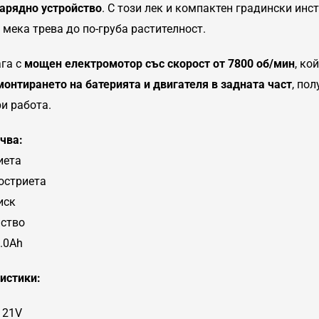
арядно устройство
. С този лек и компактен градински инс
 мека трева до по-груба растителност.
га с
мощен електромотор със скорост от 7800 об/мин
, ко
монтирането на батерията и двигателя в задната част
, по
и работа.
чва:
иета
остриета
иск
йство
8.0Ah
истики:
 21V