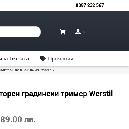
0897 232 567
чна Техника
Промоции
мулаторен градински тример Werstil 21V
орен градински тример Werstil
Текущата
 89.00 лв.
цена