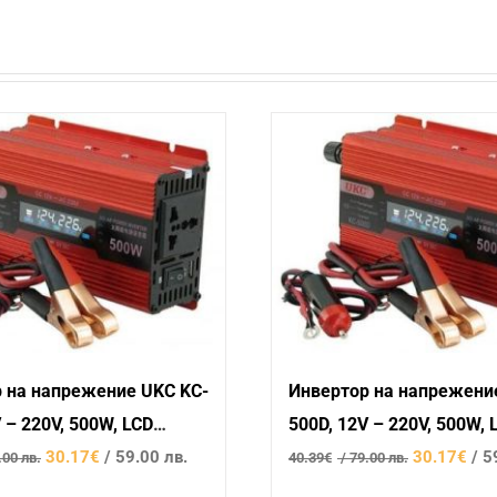
 на напрежение UKC KC-
Инвертор на напрежени
 – 220V, 500W, LCD
500D, 12V – 220V, 500W, 
Original
Текущата
Original
30.17
€
/ 59.00 лв.
дисплей
30.17
€
/ 5
.00 лв.
40.39
€
/ 79.00 лв.
price
цена
price