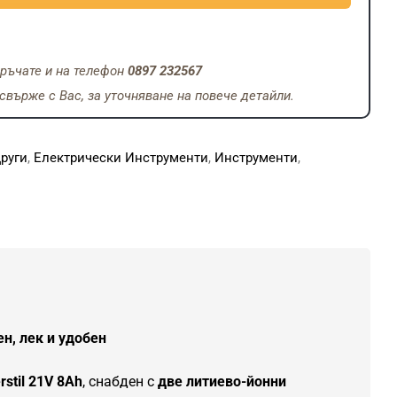
ръчате и на телефон
0897 232567
върже с Вас, за уточняване на повече детайли.
руги
,
Електрически Инструменти
,
Инструменти
,
н, лек и удобен
stil 21V 8Ah
, снабден с
две литиево-йонни