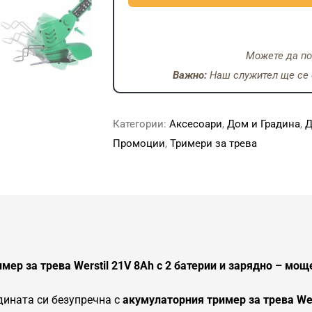
Можете да по
Важно:
Наш служител ще се с
Категории:
Аксесоари
,
Дом и Градина
,
Д
Промоции
,
Тримери за трева
ер за трева Werstil 21V 8Ah с 2 батерии и зарядно – моще
ината си безупречна с
акумулаторния тример за трева Wer