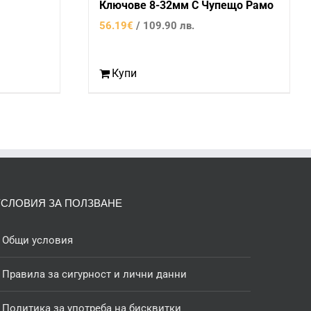
Ключове 8-32мм С Чупещо Рамо
е:
56.19
€
/ 109.90 лв.
30.17€
/
59.00
Купи
лв..
УСЛОВИЯ ЗА ПОЛЗВАНЕ
Общи условия
Правила за сигурност и лични данни
Политика за употреба на бисквитки