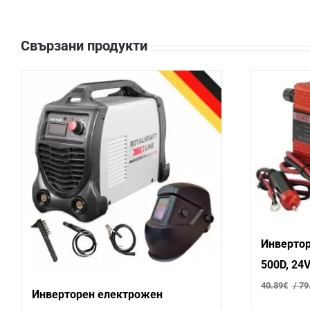
Свързани продукти
Инвертор
500D, 24V
дисплей
40.39
€
/ 79
Инверторен електрожен