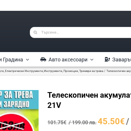
Търсене
...
и Градина
Авто аксесоари
Заваръ
уги
Електрически Инструменти
Инструменти
Промоции
Тримери за трева
Телескопичен аку
Телескопичен акумулат
21V
Original
45.50
€
/
101.75
€
/ 199.00 лв.
price