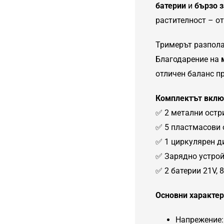
батерии
и
бързо з
растителност – от
Тримерът разпола
Благодарение на
отличен баланс пр
Комплектът вклю
✅ 2 метални остр
✅ 5 пластмасови 
✅ 1 циркулярен д
✅ Зарядно устро
✅ 2 батерии 21V, 
Основни характер
Напрежение: