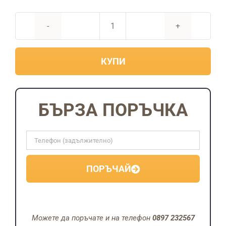
количество
за
КУПИ
Акумулаторен
Винтоверт
Vermark
Starke
БЪРЗА ПОРЪЧКА
24V
4aH
с
аксесоари,
ПОРЪЧАЙ
3
броя
четки
и
Можете да поръчате и на телефон
0897 232567