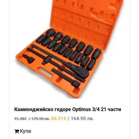
Камионджийско гедоре Optimus 3/4 21 части
Original
Текущата
84.31
€
/ 164.90 лв.
91.98
€
/ 179.90 лв.
price
цена
Купи
was:
е: