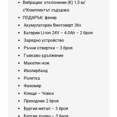
Вибрации: отклонение (K) 1,5 м/
с²Комплектът съдържа:
ПОДАРЪК: фенер
Акумулаторен Винтоверт 36v
Батерии Li-ion 24V – 4.0Ah – 2 броя
Зарядно устройство
Ръчни отвертки – 3 броя
Гъвкаво удължение
Макетен нож
Изолирбанд
Ролетка
Фазомер
Клещи – Човка
Преходник 2 броя
Бургии метал – 3 броя
Бургии дърво – 3 броя