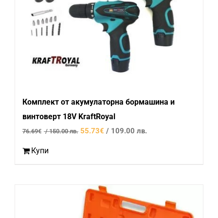
Комплект от акумулаторна бормашина и
винтоверт 18V KraftRoyal
Original
Текущата
55.73
€
/ 109.00 лв.
76.69
€
/ 150.00 лв.
price
цена
Купи
was:
е:
76.69€
55.73€
/
/
150.00
109.00
лв..
лв..