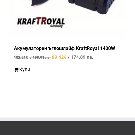
Акумулаторен ъглошлайф KraftRoyal 1400W
Original
Текущата
89.42
€
/ 174.89 лв.
102.21
€
/ 199.91 лв.
price
цена
Купи
was:
е:
102.21€
89.42€
/
/
199.91
174.89
лв..
лв..