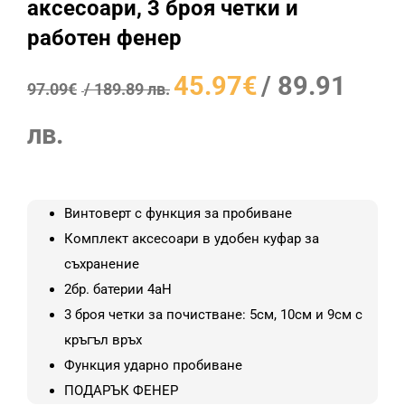
аксесоари, 3 броя четки и
работен фенер
Original
45.97
€
/ 89.91
97.09
€
/ 189.89 лв.
price
Текущата
was:
лв.
цена
97.09€
е:
/
45.97€
189.89
Винтоверт с функция за пробиване
/
лв..
Комплект аксесоари в удобен куфар за
89.91
съхранение
лв..
2бр. батерии 4aH
3 броя четки за почистване: 5см, 10см и 9см с
кръгъл връх
Функция ударно пробиване
ПОДАРЪК ФЕНЕР