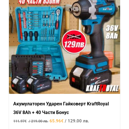
Акумулаторен Ударен Гайковерт KraftRoyal
36V 8Ah + 40 Части Бонус
Original
Текущата
65.96
€
/ 129.00 лв.
111.97
€
/ 219.00 лв.
price
цена