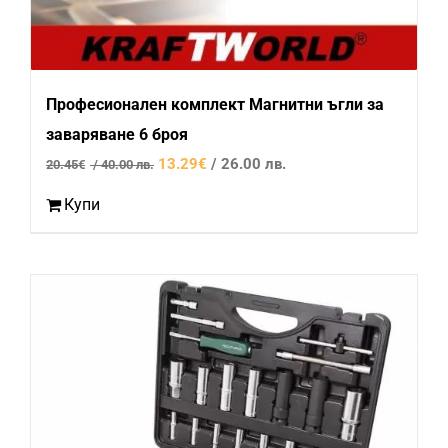
Професионален комплект Магнитни ъгли за
заваряване 6 броя
Original
Текущата
13.29
€
/ 26.00 лв.
20.45
€
/ 40.00 лв.
price
цена
Купи
was:
е:
20.45€
13.29€
/
/
40.00
26.00
лв..
лв..