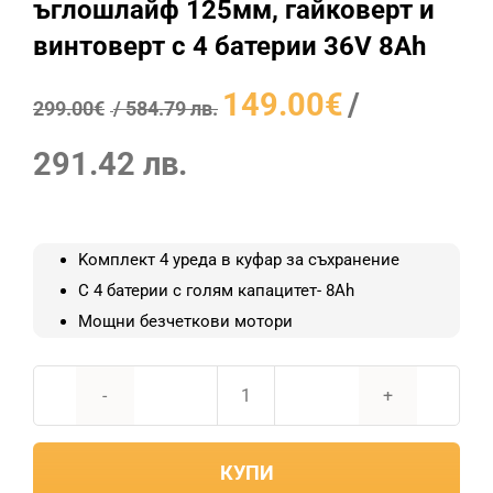
ъглошлайф 125мм, гайковерт и
винтоверт с 4 батерии 36V 8Ah
Original
149.00
€
/
299.00
€
/ 584.79 лв.
price
Текущата
was:
291.42 лв.
цена
299.00€
е:
/
149.00€
584.79
Koмплект 4 уреда в куфар за съхранение
/
лв..
С 4 батерии с голям капацитет- 8Ah
291.42
Мощни безчеткови мотори
лв..
количество
за
КУПИ
Акумулаторен