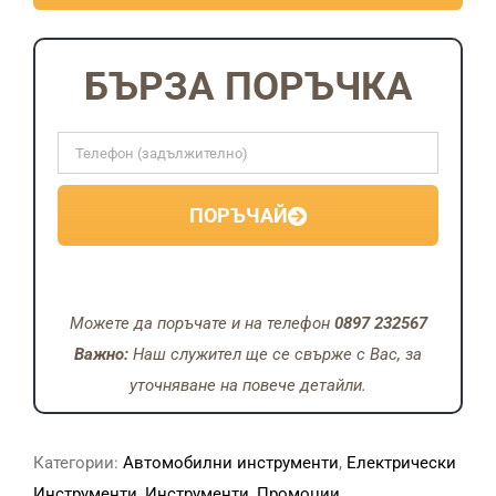
комплект
KraftRoyal:
перфоратор,
БЪРЗА ПОРЪЧКА
ъглошлайф
125мм,
гайковерт
и
ПОРЪЧАЙ
винтоверт
с
4
батерии
Можете да поръчате и на телефон
0897 232567
36V
Важно:
Наш служител ще се свърже с Вас, за
8Ah
уточняване на повече детайли.
Категории:
Автомобилни инструменти
,
Електрически
Инструменти
,
Инструменти
,
Промоции