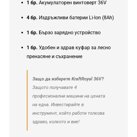
1 бр.
Акумулаторен винтоверт 36V
4 бр.
Издръжливи батерии Li-Ion (8Ah)
1 бр.
Бързо зарядно устройство
1 бр.
Удобен и здрав куфар за лесно
пренасяне и съхранение
Защо да изберете KraftRoyal 36V?
Защото получавате 4
професионални машини на цената
на една. Инвестирайте в
инструмент, който работи толкова
здраво, колкото и вие!