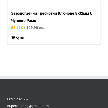
Звездогаечни Тресчотни Ключове 8-32мм С
Чупещо Рамо
56.19
€
/ 109.90 лв.
Купи
0897 232 567
supertoolsbg@gmail.com