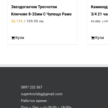
Звездогаечни Тресчотни
Камиондж
Ключове 8-32мм С Чупещо Рамо
3/4 21 ча
56.19
€
/ 109.90 лв.
91.98
€
/ 17
Купи
Купи
0897 232 567
supertoolsbg@gmail.com
Работно време :
Пон – Пет – от 09:00 – 18:00ч.