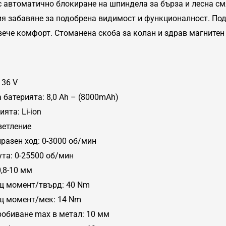
с автоматично блокиране на шпиндела за бърза и лесна см
ия забавяне за подобрена видимост и функционалност. По
вече комфорт. Стоманена скоба за колан и здрав магнитен
 36 V
 батерията: 8,0 Ah – (8000mAh)
ята: Li-ion
ветление
разен ход: 0-3000 об/мин
ута: 0-25500 об/мин
,8-10 мм
щ момент/твърд: 40 Nm
щ момент/мек: 14 Nm
робиване max в метал: 10 мм