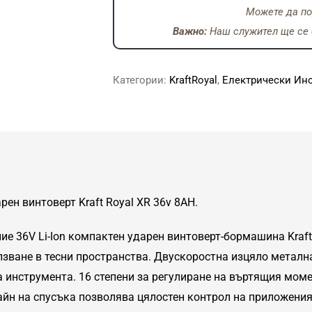
Можете да по
Важно:
Наш служител ще се с
Категории:
KraftRoyal
,
Електрически Ин
ен винтоверт Kraft Royal XR 36v 8AH.
е 36V Li-Ion компактен ударен винтоверт-бормашина Kraft 
зване в тесни пространства. Двускоростна изцяло метална
а инструмента. 16 степени за регулиране на въртящия мом
айн на спусъка позволява цялостен контрол на приложени