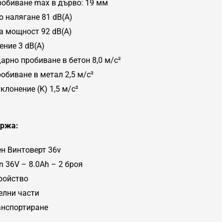
робиване max в дърво: 19 мм
о налягане 81 dB(A)
а мощност 92 dB(A)
ение 3 dB(A)
арно пробиване в бетон 8,0 м/с²
обиване в метал 2,5 м/с²
клонение (K) 1,5 м/с²
ържа:
н Винтоверт 36v
on 36V – 8.0Ah – 2 броя
ройство
елни части
анспортиране