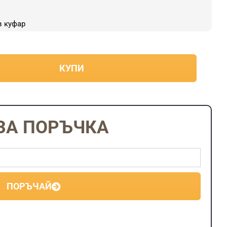
45.50€
/
в куфар
89.00
лв..
КУПИ
ЗА ПОРЪЧКА
ПОРЪЧАЙ