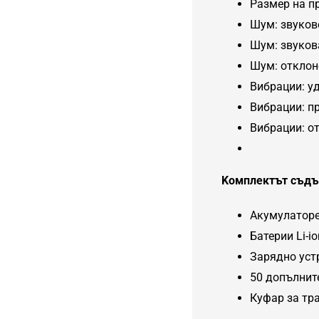
Размер на п
Шум: звуков
Шум: звуков
Шум: отклон
Вибрации: уд
Вибрации: пр
Вибрации: от
Kомплектът съд
Акумулаторе
Батерии Li-i
Зарядно уст
50 допълнит
Куфар за тр