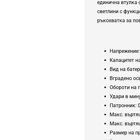
единична втулка 
светлини с функц
ръкохватка за по
Напрежение:
Капацитет на
Вид на батери
Вградено ос
Обороти на п
Удари в мин
Патронник: 0
Макс. въртя
Макс. въртя
Размер на п