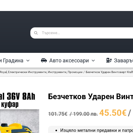
Търсене
...
и Градина
Авто аксесоари
Заваръ
tRoyal
Електрически Инструменти
Инструменти
Промоции
Безчетков Ударен Винтоверт Kraf
Безчетков Ударен Винт
Original
45.50
€
/
101.75
€
/ 199.00 лв.
price
was:
Изцяло метални предавки и патр