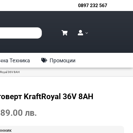
0897 232 567
чна Техника
Промоции
tRoyal 36V 8AH
оверт KraftRoyal 36V 8AH
Текущата
 89.00 лв.
цена
е:
онник