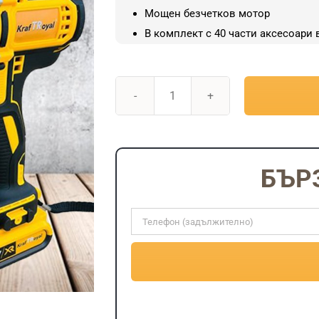
101.75€
Мощен безчетков мотор
/
В комплект с 40 части аксесоари 
199.00
лв..
количество
за
Безчетков
Ударен
БЪР
Винтоверт
KraftRoyal
36V
8AH