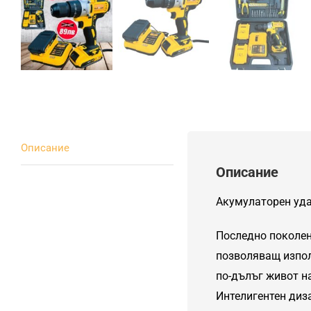
Описание
Описание
Акумулаторен удар
Последно поколени
позволяващ изпол
по-дълъг живот н
Интелигентен диз