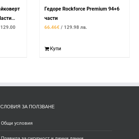
айковерт
Гедоре Rockforce Premium 94+6
Части
части
 129.00
66.46
€
/ 129.98 лв.
Купи
УСЛОВИЯ ЗА ПОЛЗВАНЕ
Общи условия
Правила за сигурност и лични данни