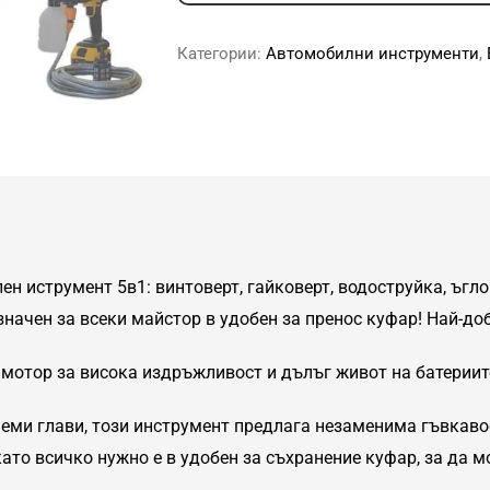
Категории:
Автомобилни инструменти
,
н иструмент 5в1: винтоверт, гайковерт, водоструйка, ъгл
значен за всеки майстор в удобен за пренос куфар! Най-д
мотор за висока издръжливост и дълъг живот на батериит
еми глави, този инструмент предлага незаменима гъвкаво
като всичко нужно е в удобен за съхранение куфар, за да м