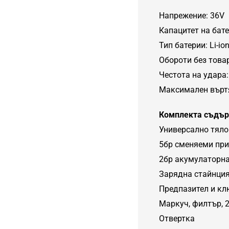
Напрежение: 36V
Капацитет на бате
Тип батерии: Li-io
Обороти без товар
Честота на удара:
Максимален върт
Комплекта съдъ
Универсално тяло
5бр сменяеми при
2бр акумулаторна
Зарядна стайнци
Предпазител и к
Маркуч, филтър, 
Отвертка