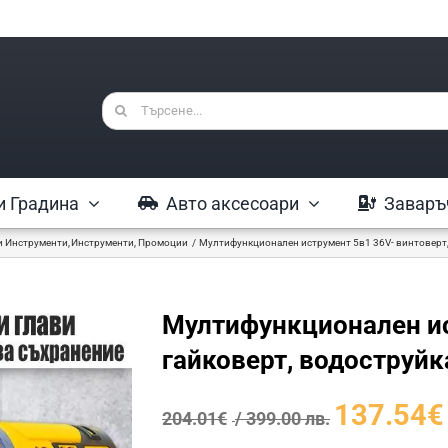
Търсене
...
и Градина
Авто аксесоари
Заваръ
и Инструменти
Инструменти
Промоции
Мултифункционален иструмент 5в1 36V- винтоверт,
Мултифункционален ис
гайковерт, водоструй
Original
137.54
€
204.01
€
/ 399.00 лв.
price