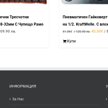
ечни Тресчотни
Пневматичен Гайковерт
 8-32мм С Чупещо Рамо
на 1/2. KraftWelle. С вл
Original
109.90 лв.
45.50
€
/ 
61.36
€
/ 120.00 лв.
price
Купи
was:
61.36€
/
120.00
лв..
ИНФОРМАЦИЯ
За Нас