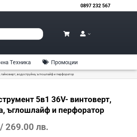
0897 232 567
чна Техника
Промоции
 гайковерт, водоструйка, ъглошлайф и перфоратор
трумент 5в1 36V- винтоверт,
ка, ъглошлайф и перфоратор
Текущата
/ 269.00 лв.
цена