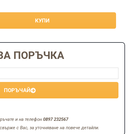
е:
137.54€
/
КУПИ
269.00
лв..
ЗА ПОРЪЧКА
ПОРЪЧАЙ
ръчате и на телефон
0897 232567
върже с Вас, за уточняване на повече детайли.