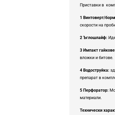
Приставки в комп
1 Винтоверт/бор
скорости на проби
2 Ъглошлайф:
Иде
3 Импакт гайкове
вложки и битове.
4 Водоструйка:
зд
препарат в компле
5 Перфоратор:
Мо
материали.
Технически харак