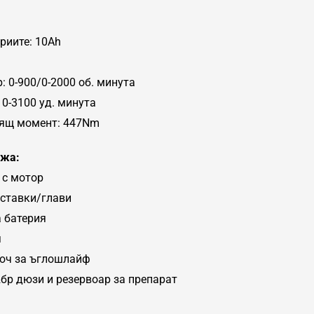
риите: 10Ah
n
: 0-900/0-2000 об. минута
 0-3100 уд. минута
ящ момент: 447Nm
ржа:
 с мотор
ставки/глави
 батерия
я
люч за ъглошлайф
2бр дюзи и резервоар за препарат