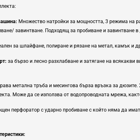
лекта:
машина:
Множество натройки за мощността, 3 режима на ра
ване/ завинтване. Подходящ за пробиване и завинтване в д
ален за шлайфане, полиране и рязане на метал, камък и др
рт:
за бързо и лесно разхлабване и затягане на всякакви в
рава метална тръба и месингова бърза връзка за дюзите. 
кта. Може да се използва от водопроводната мрежа, както 
щен перфоратор с ударно пробиване с който няма да имат
теристики: