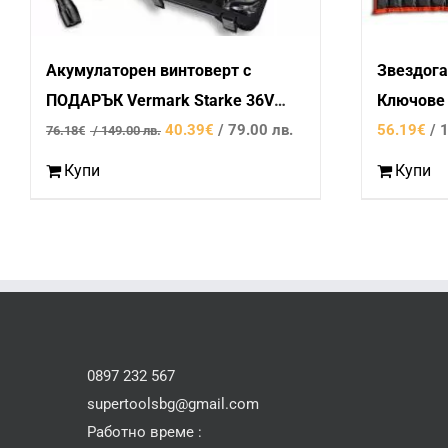
Акумулаторен винтоверт с
Звездога
ПОДАРЪК Vermark Starke 36V
Ключове
Original
Текущата
6aH с аксесоари
40.39
€
/ 79.00 лв.
56.19
€
/ 
76.18
€
/ 149.00 лв.
price
цена
Купи
Купи
was:
е:
76.18€
40.39€
/
/
149.00
79.00
лв..
лв..
0897 232 567
supertoolsbg@gmail.com
Работно време :