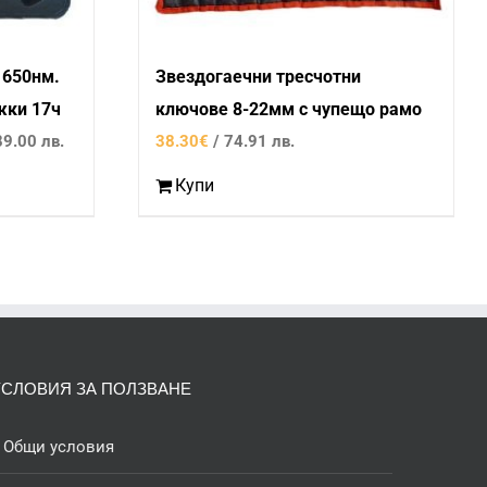
 650нм.
Звездогаечни тресчотни
ожки 17ч
ключове 8-22мм с чупещо рамо
Текущата
89.00 лв.
38.30
€
/ 74.91 лв.
цена
Купи
е:
45.50€
/
89.00
лв..
УСЛОВИЯ ЗА ПОЛЗВАНЕ
Общи условия