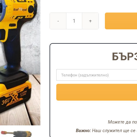
was:
204.01€
/
количество
399.00
за
лв..
Мултифункционален
иструмент
БЪР
5в1
36V-
винтоверт,
гайковерт,
водоструйка,
ъглошлайф
и
перфоратор
Можете да по
Важно:
Наш служител ще се с